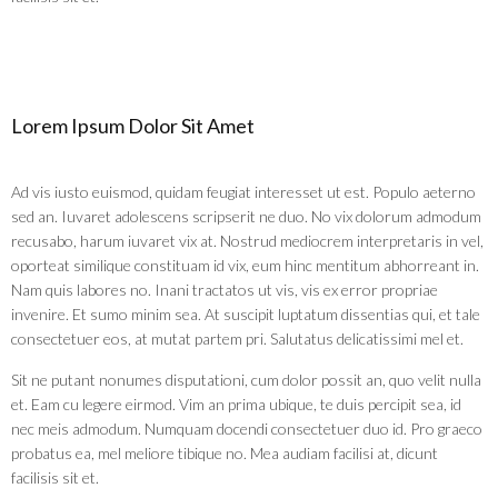
Lorem Ipsum Dolor Sit Amet
Ad vis iusto euismod, quidam feugiat interesset ut est. Populo aeterno
sed an. Iuvaret adolescens scripserit ne duo. No vix dolorum admodum
recusabo, harum iuvaret vix at. Nostrud mediocrem interpretaris in vel,
oporteat similique constituam id vix, eum hinc mentitum abhorreant in.
Nam quis labores no. Inani tractatos ut vis, vis ex error propriae
invenire. Et sumo minim sea. At suscipit luptatum dissentias qui, et tale
consectetuer eos, at mutat partem pri. Salutatus delicatissimi mel et.
Sit ne putant nonumes disputationi, cum dolor possit an, quo velit nulla
et. Eam cu legere eirmod. Vim an prima ubique, te duis percipit sea, id
nec meis admodum. Numquam docendi consectetuer duo id. Pro graeco
probatus ea, mel meliore tibique no. Mea audiam facilisi at, dicunt
facilisis sit et.