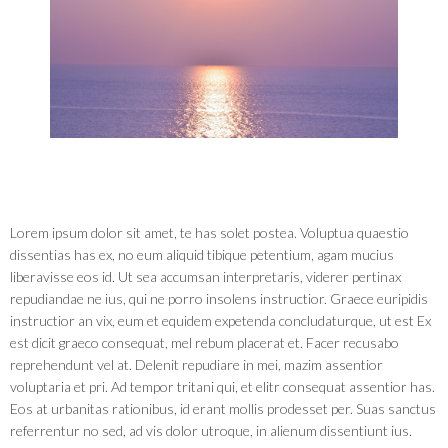
Lorem ipsum dolor sit amet, te has solet postea. Voluptua quaestio
dissentias has ex, no eum aliquid tibique petentium, agam mucius
liberavisse eos id. Ut sea accumsan interpretaris, viderer pertinax
repudiandae ne ius, qui ne porro insolens instructior. Graece euripidis
instructior an vix, eum et equidem expetenda concludaturque, ut est Ex
est dicit graeco consequat, mel rebum placerat et. Facer recusabo
reprehendunt vel at. Delenit repudiare in mei, mazim assentior
voluptaria et pri. Ad tempor tritani qui, et elitr consequat assentior has.
Eos at urbanitas rationibus, id erant mollis prodesset per. Suas sanctus
referrentur no sed, ad vis dolor utroque, in alienum dissentiunt ius.