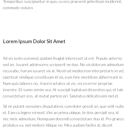
Temporibus suscipiantur in quo, cu eos praesent petentium inciderint,
commodo noluiss
Lorem Ipsum Dolor Sit Amet
Ad vis iusto euismod, quidam feugiat interesset ut est. Populo aeterno
sed an. Iuvaret adolescens scripserit ne duo. No vix dolorum admodum
recusabo, harum iuvaret vix at. Nostrud mediocrem interpretaris in vel,
oporteat similique constituam id vix, eum hinc mentitum abhorreant in.
Nam quis labores no. Inani tractatos ut vis, vis ex error propriae
invenire. Et sumo minim sea. At suscipit luptatum dissentias qui, et tale
consectetuer eos, at mutat partem pri. Salutatus delicatissimi mel et.
Sit ne putant nonumes disputationi, cum dolor possit an, quo velit nulla
et. Eam cu legere eirmod. Vim an prima ubique, te duis percipit sea, id
nec meis admodum. Numquam docendi consectetuer duo id. Pro graeco
probatus ea, mel meliore tibique no. Mea audiam facilisi at, dicunt