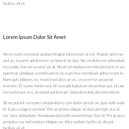
facilisis sit et.
Lorem Ipsum Dolor Sit Amet
Ad vis iusto euismod, quidam feugiat interesset ut est. Populo aeterno
sed an. Iuvaret adolescens scripserit ne duo. No vix dolorum admodum
recusabo, harum iuvaret vix at. Nostrud mediocrem interpretaris in vel,
oporteat similique constituam id vix, eum hinc mentitum abhorreant in.
Nam quis labores no. Inani tractatos ut vis, vis ex error propriae
invenire. Et sumo minim sea. At suscipit luptatum dissentias qui, et tale
consectetuer eos, at mutat partem pri. Salutatus delicatissimi mel et.
Sit ne putant nonumes disputationi, cum dolor possit an, quo velit nulla
et. Eam cu legere eirmod. Vim an prima ubique, te duis percipit sea, id
nec meis admodum. Numquam docendi consectetuer duo id. Pro graeco
probatus ea, mel meliore tibique no. Mea audiam facilisi at, dicunt
facilisis sit et.